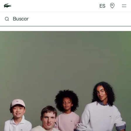
ES
Lacoste