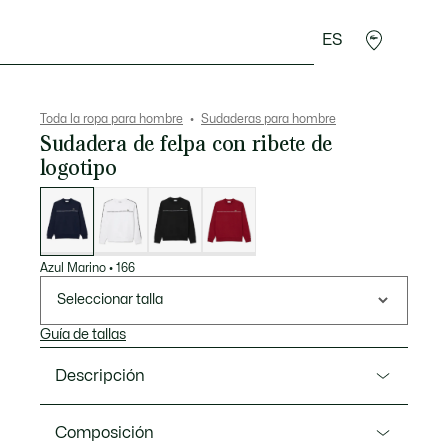
ES
rroquinería
Deporte
Regalos de cocodrilo
Sec
Toda la ropa para hombre
Sudaderas para hombre
Sudadera de felpa con ribete de
logotipo
Lista
de
variaciones
Azul Marino
•
166
Seleccionar talla
Guía de tallas
Descripción
Referencia SH9818-00
Composición