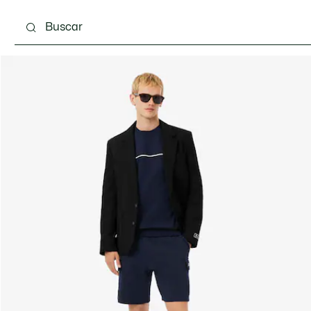
Calzado
Complementos
Bolsos & Pequeña ma