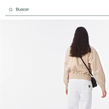
Calzado
Bolsos & Pequeña marroquinería
Com