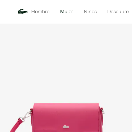
Hombre
Mujer
Niños
Descubre
Galería
Novedades
Ropa
de
imágenes
del
producto