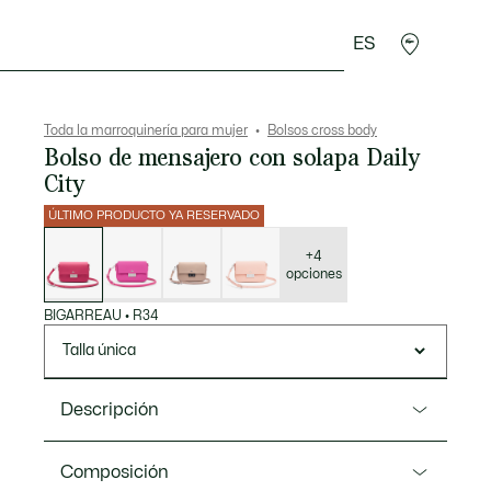
ES
plementos
Deporte
Toda la marroquinería para mujer
Bolsos cross body
Bolso de mensajero con solapa Daily
City
ÚLTIMO PRODUCTO YA RESERVADO
Lista
de
variaciones
+4
opciones
BIGARREAU
•
R34
Talla única
Descripción
Referencia NF4757DZ
Composición