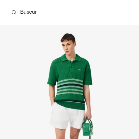
Calzado
Bolsos & Pequeña marroquinería
Com