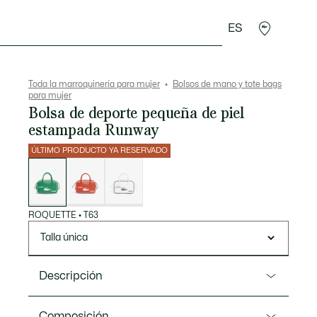
ES
plementos
Deporte
Toda la marroquinería para mujer
Bolsos de mano y tote bags
para mujer
Bolsa de deporte pequeña de piel
estampada Runway
ÚLTIMO PRODUCTO YA RESERVADO
Lista
de
variaciones
ROQUETTE
•
T63
Talla única
Descripción
Referencia NU5371DP
Composición