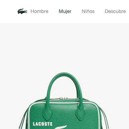
Hombre
Mujer
Niños
Descubre
Galería
Novedades
Ropa
de
imágenes
del
producto