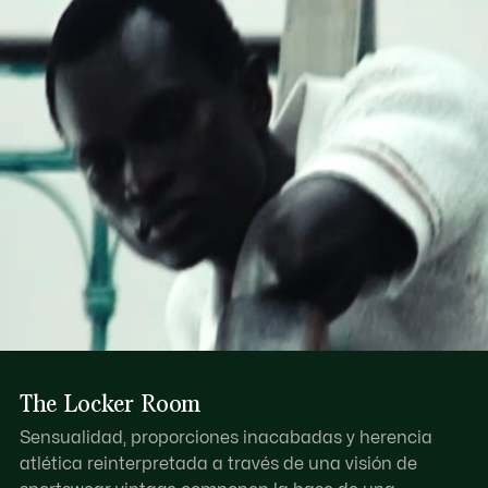
Asa de resina de doble capa
Descubre más aquí
Compartimento principal con cremallera y tirador de piel
Un bolsillo interior con cremallera, un bolsillo de parche
interior
Cocodrilo estampado en relieve al tono en la base
The Locker Room
Sensualidad, proporciones inacabadas y herencia
atlética reinterpretada a través de una visión de