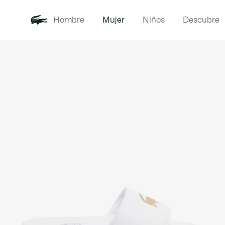
Hombre
Mujer
Niños
Descubre
Galería
Novedades
Ropa
de
imágenes
del
producto