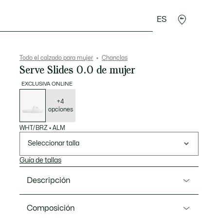
ES
plementos
Deporte
Todo el calzado para mujer
Chanclas
Serve Slides 0.0 de mujer
EXCLUSIVA ONLINE
Lista
de
variaciones
+4
opciones
WHT/BRZ
•
ALM
Seleccionar talla
Guía de tallas
Descripción
Referencia 51CFA0003
Composición