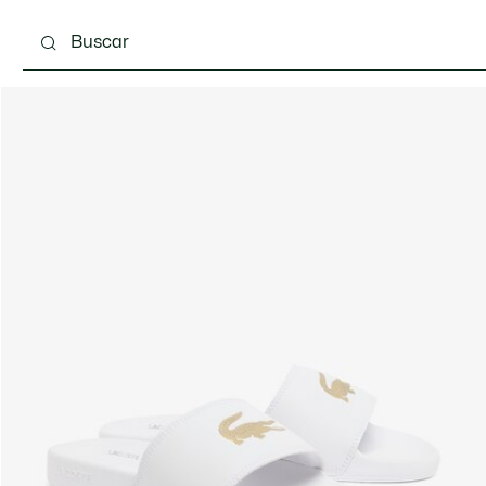
Calzado
Bolsos & Pequeña marroquinería
Com