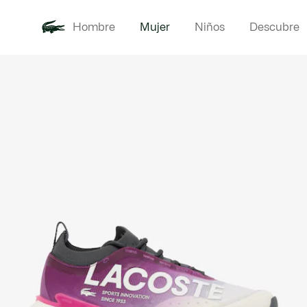
Hombre
Mujer
Niños
Descubre
Galería
Novedades
Ropa
de
imágenes
del
producto