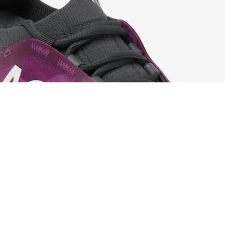
Zapatillas de tenis de mujer AG-LT25 Lite
Regístrate para crear tu cuenta,
convertirte en miembro y
disfrutar de beneficios
exclusivos desde el principio.