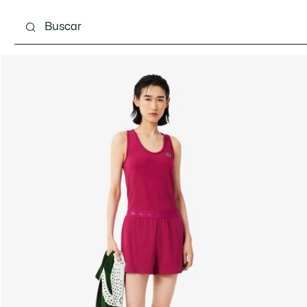
Calzado
Bolsos & Pequeña marroquinería
Com