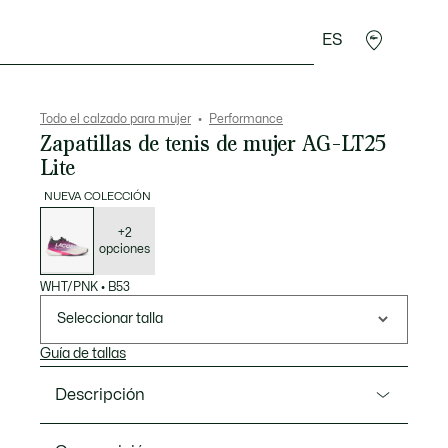
ES
plementos
Deporte
Todo el calzado para mujer
Performance
Zapatillas de tenis de mujer AG-LT25
Lite
NUEVA COLECCIÓN
Lista
de
variaciones
+2
opciones
WHT/PNK
•
B53
Seleccionar talla
Guía de tallas
Descripción
Referencia 52SFA0145