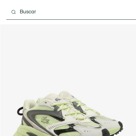
Calzado
Bolsos & Pequeña marroquinería
Com