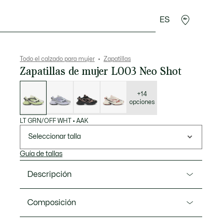
ES
plementos
Deporte
Todo el calzado para mujer
Zapatillas
Zapatillas de mujer L003 Neo Shot
Lista
de
variaciones
+14
opciones
LT GRN/OFF WHT
•
AAK
Seleccionar talla
Guía de tallas
Descripción
Referencia 50SFA0122
Composición
La L003 Neo Shot es una incorporación nueva y