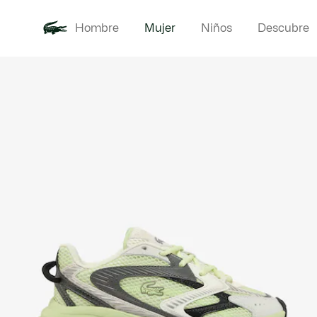
Hombre
Mujer
Niños
Descubre
Galería
Novedades
Ropa
de
imágenes
del
producto