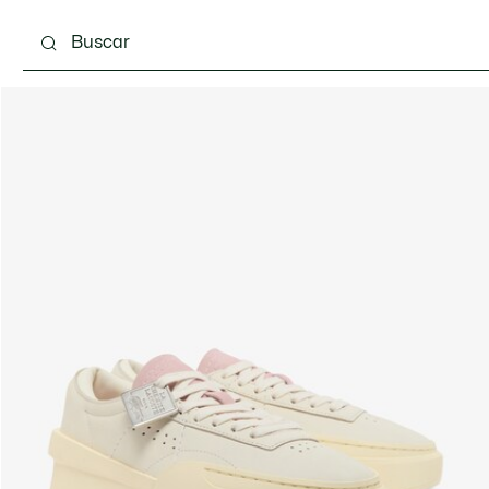
Calzado
Bolsos & Pequeña marroquinería
Com