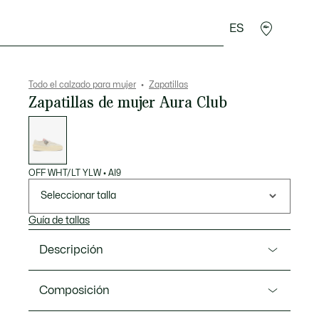
ES
plementos
Deporte
Todo el calzado para mujer
Zapatillas
Zapatillas de mujer Aura Club
Lista
de
variaciones
OFF WHT/LT YLW
•
AI9
Seleccionar talla
Guía de tallas
Descripción
Referencia 50SFA0145
Composición
Fusión entre moda y ropa deportiva, la Aura Club es