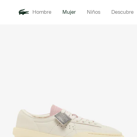
Hombre
Mujer
Niños
Descubre
Galería
Novedades
Ropa
de
imágenes
del
producto