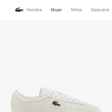
Hombre
Mujer
Niños
Descubre
Galería
Novedades
Ropa
de
imágenes
del
producto