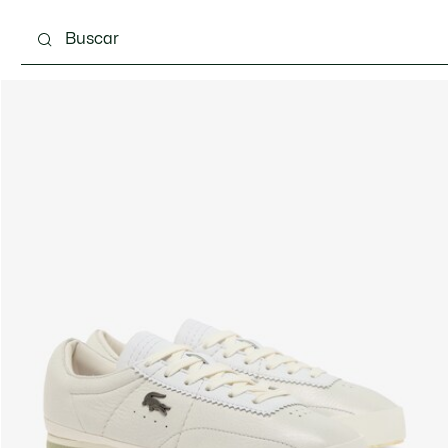
Calzado
Bolsos & Pequeña marroquinería
Com