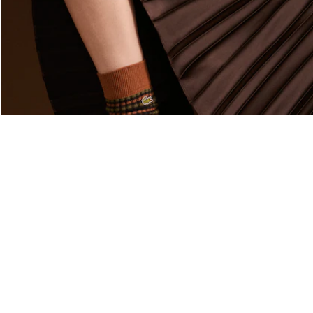
Acerca De Lacoste
Categorías
Lacoste Members
Colección Hombre
El Grupo Lacoste
Colección Mujer
Trabaja con nosotros
Colección Niños
Protección de la marca
Polos para Hombre
Polos para Mujer