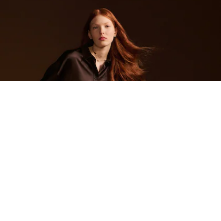
Zapatillas de mujer Aura
Regístrate para crear tu cuenta,
convertirte en miembro y
disfrutar de beneficios
exclusivos desde el principio.