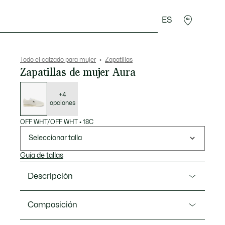
ES
plementos
Deporte
Todo el calzado para mujer
Zapatillas
Zapatillas de mujer Aura
Lista
de
variaciones
+4
opciones
OFF WHT/OFF WHT
•
18C
Seleccionar talla
Guía de tallas
Descripción
Referencia 50SFA0160
Composición
Aura es un modelo elegante que fusiona las icónicas