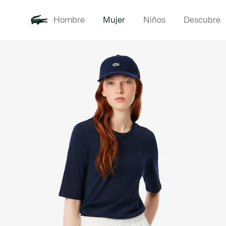
Hombre
Mujer
Niños
Descubre
Galería
Novedades
Ropa
de
imágenes
del
producto