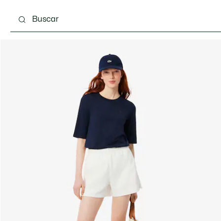
Calzado
Bolsos & Pequeña marroquinería
Com