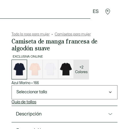
ES
plementos
Deporte
Toda la ropa para mujer
Camisetas para mujer
Camiseta de manga francesa de
algodón suave
EXCLUSIVA ONLINE
Lista
de
variaciones
+2
Colores
Azul Marino
•
166
Seleccionar talla
Guía de tallas
Descripción
Referencia TF9424-00