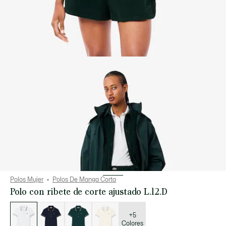
Polos Mujer
Polos De Manga Corta
Polo con ribete de corte ajustado L.12.D
Lista
de
variaciones
+5
Colores