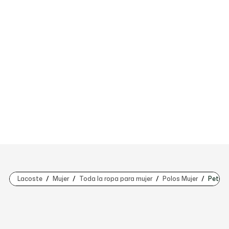
Lacoste
Mujer
Toda la ropa para mujer
Polos Mujer
Petit 