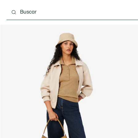
Calzado
Bolsos & Pequeña marroquinería
Com