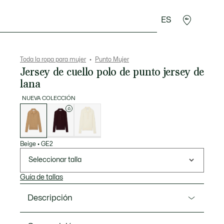
ES
plementos
Deporte
Toda la ropa para mujer
Punto Mujer
Jersey de cuello polo de punto jersey de
lana
NUEVA COLECCIÓN
Lista
de
variaciones
Beige
•
GE2
Seleccionar talla
Guía de tallas
Descripción
Referencia AF4006-00