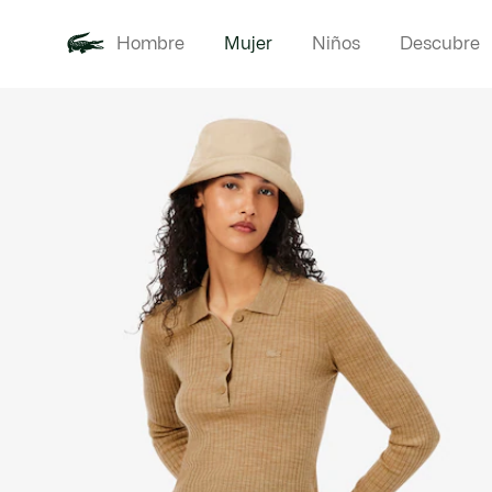
Hombre
Mujer
Niños
Descubre
Galería
Novedades
Ropa
de
imágenes
del
producto