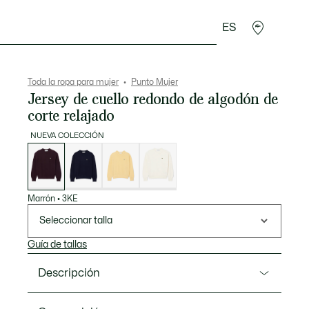
ES
plementos
Deporte
Toda la ropa para mujer
Punto Mujer
Jersey de cuello redondo de algodón de
corte relajado
NUEVA COLECCIÓN
Lista
de
variaciones
Marrón
•
3KE
Seleccionar talla
Guía de tallas
Descripción
Referencia AF4158-00