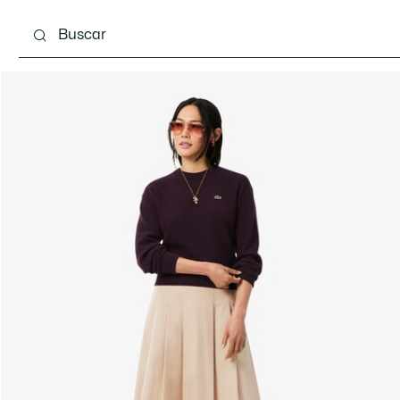
Calzado
Bolsos & Pequeña marroquinería
Com