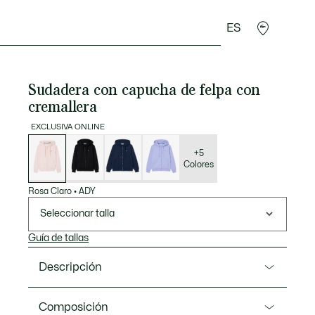
ES
rroquinería
Deporte
Regalos de cocodrilo
Sec
Sudadera con capucha de felpa con
cremallera
EXCLUSIVA ONLINE
Lista
de
variaciones
+5
Colores
Rosa Claro
•
ADY
Seleccionar talla
Guía de tallas
Descripción
Referencia SF5256-00
Composición