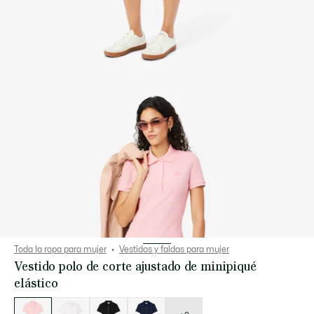
Toda la ropa para mujer
Vestidos y faldas para mujer
Vestido polo de corte ajustado de minipiqué
elástico
Lista
de