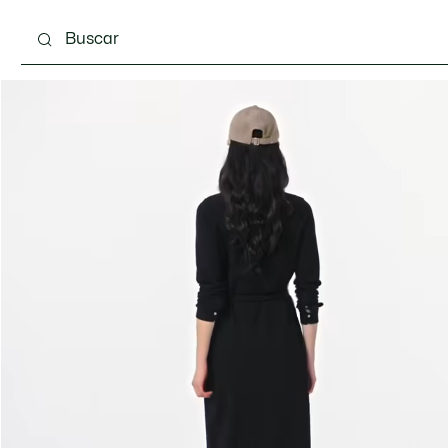
Calzado
Bolsos & Pequeña marroquinería
Com