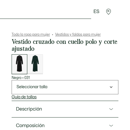
ES
plementos
Deporte
Toda la ropa para mujer
Vestidos y faldas para mujer
Vestido cruzado con cuello polo y corte
ajustado
Lista
de
variaciones
Negro
•
031
Seleccionar talla
Guía de tallas
Descripción
Referencia EF6022-00
Composición