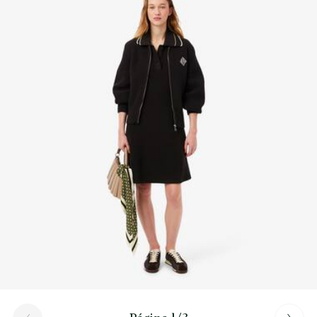
Cocodrilo bordado al tono en el lateral
Descubre más aquí
Tonal embroidered crocodile on side