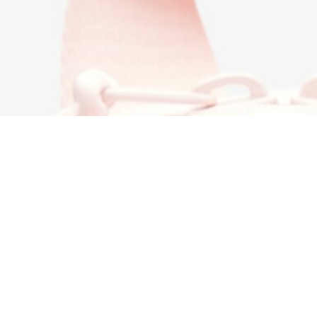
Unisex mochila Lacoste estampada
Regístrate para crear tu cuenta,
convertirte en miembro y
disfrutar de beneficios
exclusivos desde el principio.