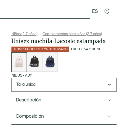
ES
Regalos de cocodrilo
Niños (2-7 años)
Complementos para niños (2-7 años)
Unisex mochila Lacoste estampada
ÚLTIMO PRODUCTO YA RESERVADO
EXCLUSIVA ONLINE
Lista
de
variaciones
NIDUS
•
ADY
Talla única
Descripción
Referencia NJ0003CO
Composición
Esta mochila es un accesorio infantil imprescindible.