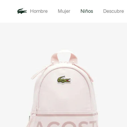
Hombre
Mujer
Niños
Descubre
Galería
Novedades
Bebé -
de
imágenes
del
producto