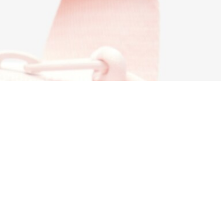
Acerca De Lacoste
Categorías
Lacoste Members
Colección Hombre
El Grupo Lacoste
Colección Mujer
Trabaja con nosotros
Colección Niños
Protección de la marca
Polos para Hombre
Polos para Mujer