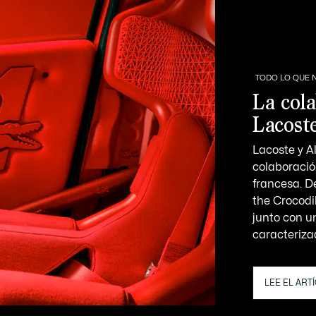
TODO LO QUE 
La cola
Lacost
Lacoste y A
colaboració
francesa. D
the Crocodi
junto con u
caracteriza
LEE EL ART