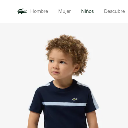
Hombre
Mujer
Niños
Descubre
Galería
Novedades
Bebé -
de
imágenes
del
producto