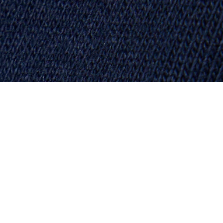
Acerca De Lacoste
Categorías
Lacoste Members
Colección Hombre
El Grupo Lacoste
Colección Mujer
Trabaja con nosotros
Colección Niños
Protección de la marca
Polos para Hombre
Polos para Mujer