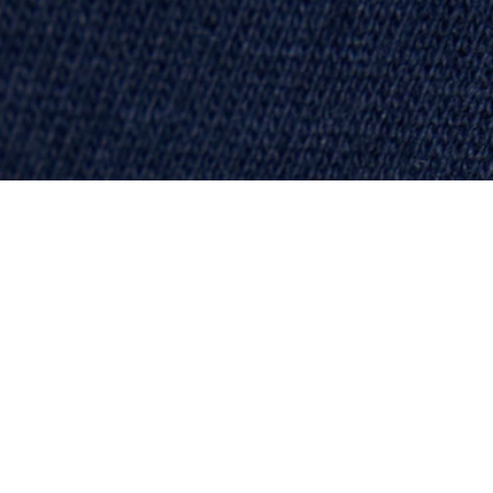
Camiseta de algodón con bloques de color
Regístrate para crear tu cuenta,
convertirte en miembro y
disfrutar de beneficios
exclusivos desde el principio.