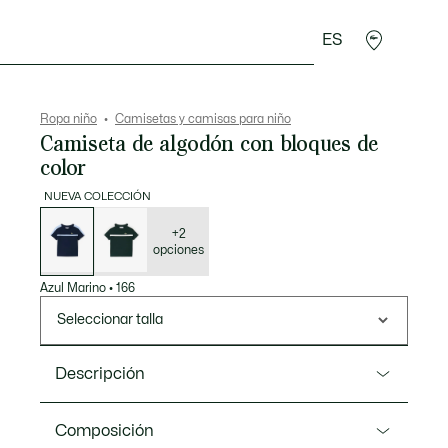
ES
Regalos de cocodrilo
Ropa niño
Camisetas y camisas para niño
Camiseta de algodón con bloques de
color
NUEVA COLECCIÓN
Lista
de
variaciones
+2
opciones
Azul Marino
•
166
Seleccionar talla
Descripción
Referencia TJ1017
Composición