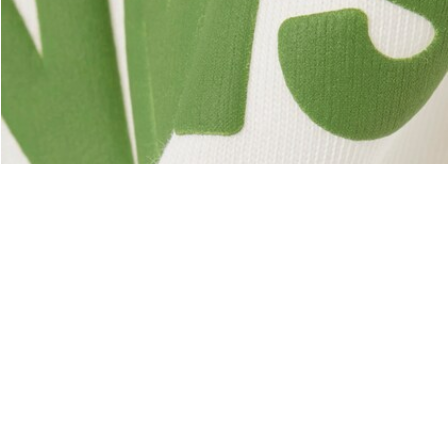
Acerca De Lacoste
Categorías
Lacoste Members
Colección Hombre
El Grupo Lacoste
Colección Mujer
Trabaja con nosotros
Colección Niños
Protección de la marca
Polos para Hombre
Polos para Mujer