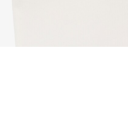
Camiseta de algodón estampada
Regístrate para crear tu cuenta,
convertirte en miembro y
disfrutar de beneficios
exclusivos desde el principio.