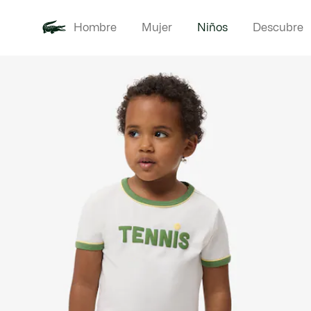
Hombre
Mujer
Niños
Descubre
Galería
Novedades
Bebé -
de
imágenes
del
producto