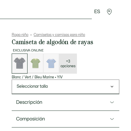
ES
Regalos de cocodrilo
Ropa niño
Camisetas y camisas para niño
Camiseta de algodón de rayas
EXCLUSIVA ONLINE
Lista
de
variaciones
+3
opciones
Blanc / Vert / Bleu Marine
•
YIV
Seleccionar talla
Descripción
Referencia TJ6917
Composición
Una camiseta de cuello redondo de punto jersey de