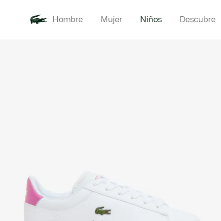
Hombre
Mujer
Niños
Descubre
Galería
Novedades
Bebé -
de
imágenes
del
producto