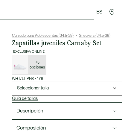
ES
Regalos de cocodrilo
Calzado para Adolescentes (34,5-39)
Sneakers (34,5-39)
Zapatillas juveniles Carnaby Set
EXCLUSIVA ONLINE
Lista
de
variaciones
+5
opciones
WHT/LT PNK
•
1Y9
Seleccionar talla
Guía de tallas
Descripción
Referencia 51SUJ0006
Composición