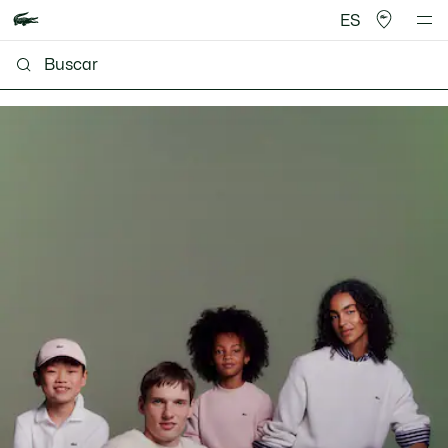
ES
Lacoste