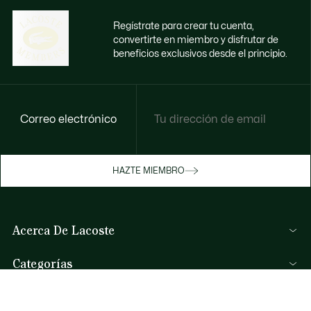
Regístrate para crear tu cuenta,
convertirte en miembro y disfrutar de
beneficios exclusivos desde el principio.
Correo electrónico
Disfruta de beneficios exclusivos ahora
HAZTE MIEMBRO
Hazte miembro o inicia sesión para ganar
recompensas con tus compras
Acerca De Lacoste
INICIA SESIÓN / REGISTRARME
Categorías
Colección Hombre
Ayuda Y Contacto
Colección Mujer