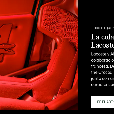
TODO LO QUE 
La cola
Lacost
Lacoste y A
colaboració
francesa. D
the Crocodi
junto con u
caracteriza
LEE EL ART