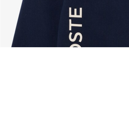
Acerca De Lacoste
Categorías
Lacoste Members
Colección Hombre
El Grupo Lacoste
Colección Mujer
Trabaja con nosotros
Colección Niños
Protección de la marca
Polos para Hombre
Polos para Mujer