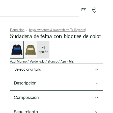
ES
Regalos de cocodrilo
Ropa nino
boys’ sweaters & sweatshirts (8-16 years)
Sudadera de felpa con bloques de color
Lista
de
variaciones
+1
opción
Azul Marino / Verde Kaki / Blanco / Azul
•
5IZ
Seleccionar talla
Descripción
Referencia SJ0933
Composición
Fusión entre moda y ropa deportiva, esta estilosa
sudadera de felpa, cálida y cómoda, se ha diseñado
Algodón (80%), Poliéster (20%)
Seguimiento