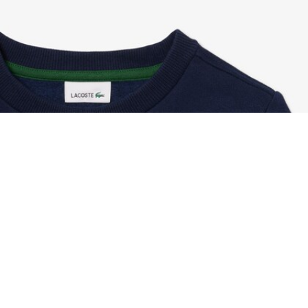
Sudadera de felpa con bloques de color
Regístrate para crear tu cuenta,
convertirte en miembro y
disfrutar de beneficios
exclusivos desde el principio.