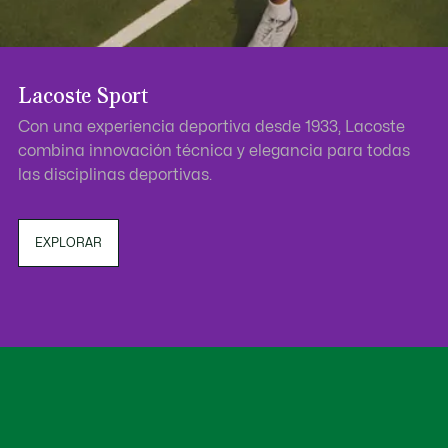
Lacoste Sport
Con una experiencia deportiva desde 1933, Lacoste
combina innovación técnica y elegancia para todas
las disciplinas deportivas.
EXPLORAR