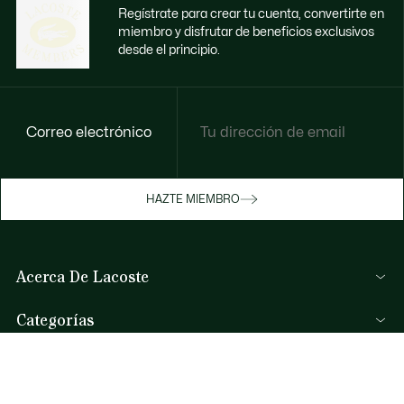
Regístrate para crear tu cuenta, convertirte en
miembro y disfrutar de beneficios exclusivos
desde el principio.
Correo electrónico
Disfruta de beneficios exclusivos ahora
HAZTE MIEMBRO
Hazte miembro o inicia sesión para ganar
recompensas con tus compras
Acerca De Lacoste
INICIA SESIÓN / REGISTRARME
Lacoste Members
Categorías
El Grupo Lacoste
Colección Hombre
Trabaja con nosotros
Ayuda Y Contacto
Colección Mujer
Protección de la marca
Preguntas Frecuentes
Colección Niños