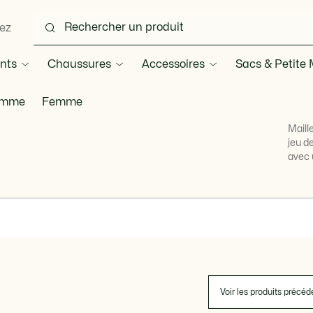
ez
nts
Chaussures
Accessoires
Sacs & Petite
mme
Femme
Maill
jeu d
avec 
Voir les produits précéd