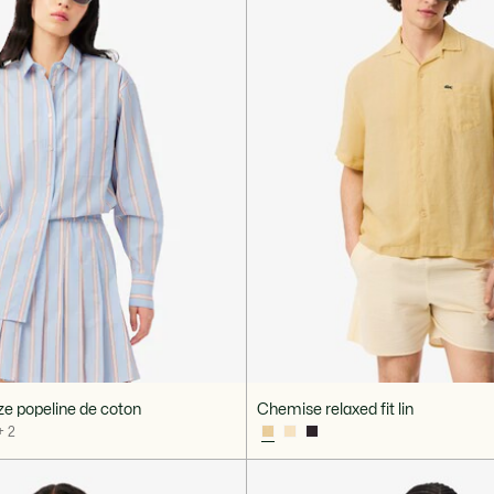
e popeline de coton
Chemise relaxed fit lin
+ 2