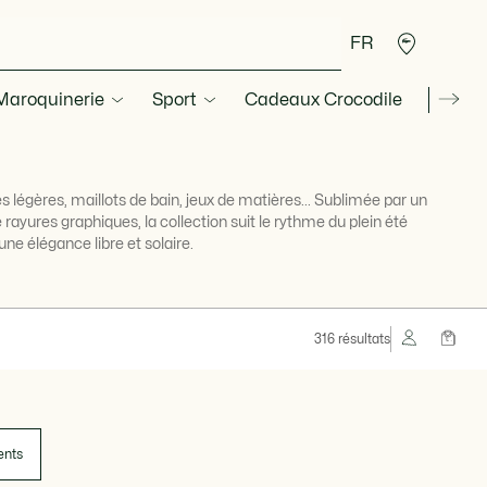
FR
 Maroquinerie
Sport
Cadeaux Crocodile
Secon
es légères, maillots de bain, jeux de matières... Sublimée par un
e rayures graphiques, la collection suit le rythme du plein été
une élégance libre et solaire.
316 résultats
ents