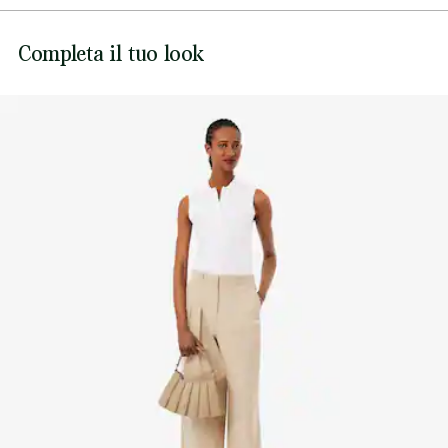
Spalle a costine
NON CANDEGGIARE
Logo con coccodrillo tono su tono ricamato sul petto
Lacoste si impegna a tracciare il prodotto durante tutto il
Completa il tuo look
NON ASCIUGARE A SECCO
processo di produzione. Trasparenza della catena del
valore, conoscenza dei fornitori e dell'ecosistema... nessun
FERRO A MEDIA TEMPERATURA MAX 150
filo si intreccia senza la supervisione del Coccodrillo.
GRADI CELSIUS
Scopri di più qui
LAVAGGIO A SECCO NORMALE
NO PULIZIA UMIDA PROFESSIONALE
ASCIUGARE STESO
Buone abitudini
Lavaggio, asciugatura, stiratura, piegatura: scopri tutti i pratici
consigli per la cura della tua polo Lacoste secondo standard
professionali.
Scopri