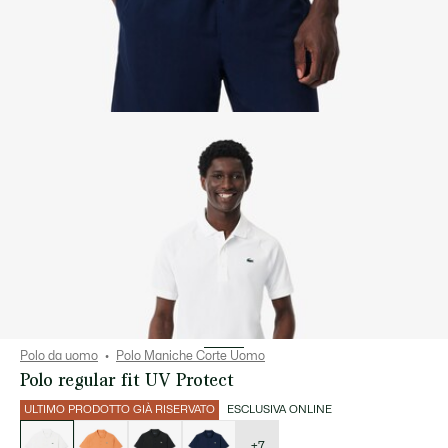
Polo da uomo
Polo Maniche Corte Uomo
Polo regular fit UV Protect
ULTIMO PRODOTTO GIÀ RISERVATO
ESCLUSIVA ONLINE
Elenco
delle
varianti
+7