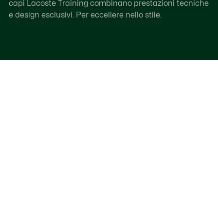
capi Lacoste Training combinano prestazioni tecniche
e design esclusivi. Per eccellere nello stile.