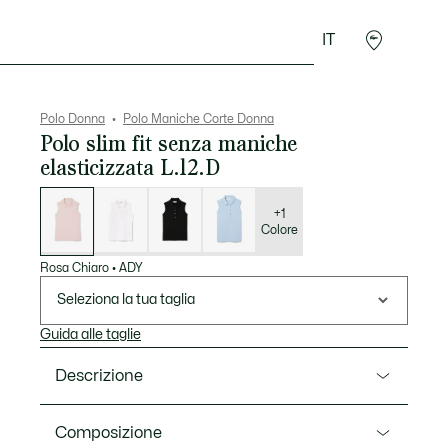
IT
Accessori
Sport
Polo Donna
Polo Maniche Corte Donna
Polo slim fit senza maniche
elasticizzata L.12.D
Elenco
delle
varianti
+1
Colore
Rosa Chiaro
•
ADY
Seleziona la tua taglia
Guida alle taglie
Descrizione
Ref. PF5445-00
Composizione