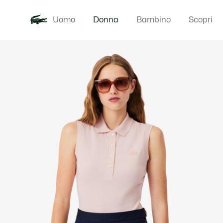
Uomo
Donna
Bambino
Scopri
Galleria
Novita
Abbigliam
di
immagini
del
prodotto