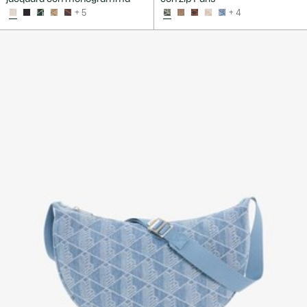
+ 5
+ 4