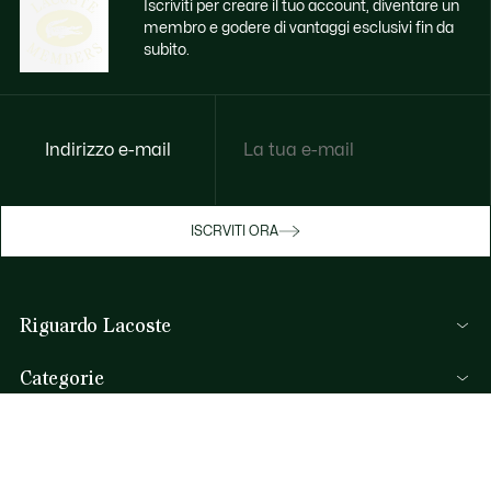
Iscriviti per creare il tuo account, diventare un
membro e godere di vantaggi esclusivi fin da
subito.
Indirizzo e-mail
Godi di benefici esclusivi ora
ISCRVITI ORA
Iscriviti o accedi per guadagnare premi
durante gli acquisti.
Riguardo Lacoste
ACCEDI/REGISTRATI
Lacoste Members
Categorie
Il Gruppo Lacoste
Collezione Uomo
Carriere
Aiuto & Contatti
Collezione Donna
Protezione del marchio
FAQ
Collezione Bambino