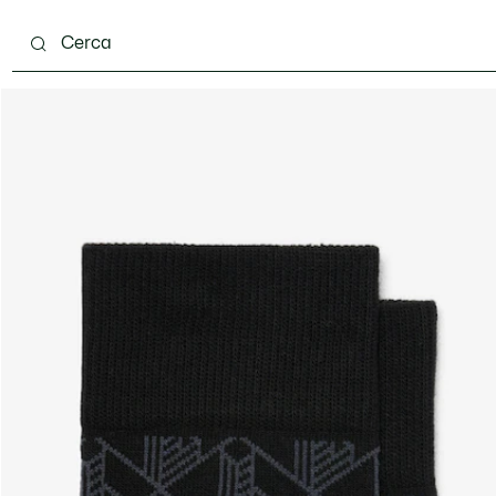
carpe
Accessori
Pelletteria & Piccola Pelletteria