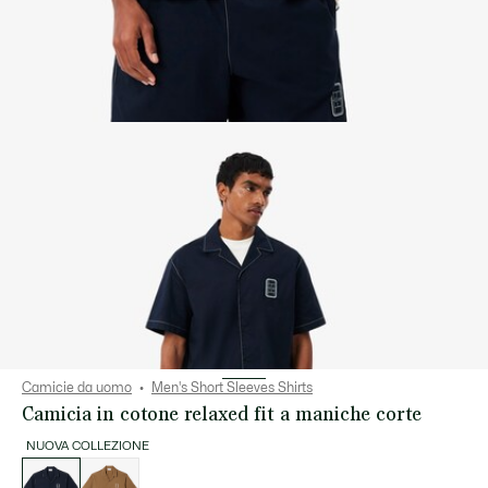
Camicie da uomo
Men's Short Sleeves Shirts
Camicia in cotone relaxed fit a maniche corte
NUOVA COLLEZIONE
Elenco
delle
varianti