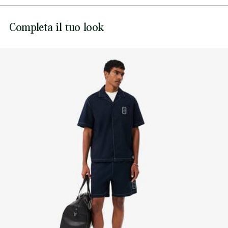
Bottoni con marchio
NON CANDEGGIARE
Stemma Heritage cucito sul petto
Lacoste si impegna a tracciare il prodotto durante tutto il
Completa il tuo look
NON ASCIUGARE A SECCO
processo di produzione. Trasparenza della catena del
valore, conoscenza dei fornitori e dell'ecosistema... nessun
FERRO A MEDIA TEMPERATURA MAX 150
filo si intreccia senza la supervisione del Coccodrillo.
GRADI CELSIUS
Scopri di più qui
LAVAGGIO A SECCO NORMALE
NO PULIZIA UMIDA PROFESSIONALE
ASCIUGARE STESO