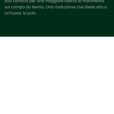
sua camicia per una maggiore libertà di movimento
sul campo da tennis. Una rivoluzione che diede vita a
un'icona: la polo.