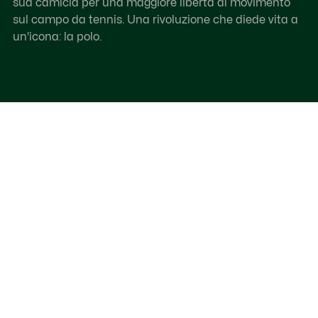
sua camicia per una maggiore libertà di movimento
sul campo da tennis. Una rivoluzione che diede vita a
un'icona: la polo.