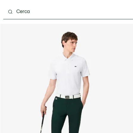
carpe
Accessori
Pelletteria & Piccola Pelletteria