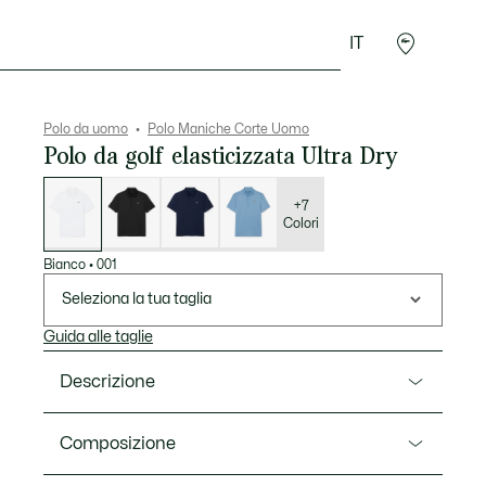
IT
Sport
Presentes do Crocodilo
Seconde Main
Polo da uomo
Polo Maniche Corte Uomo
Polo da golf elasticizzata Ultra Dry
Elenco
delle
varianti
+7
Colori
Bianco
•
001
Seleziona la tua taglia
Guida alle taglie
Descrizione
Ref. DH3189-00
Composizione
Questa polo, provata e testata dai giocatori di