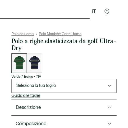
IT
Sport
Presentes do Crocodilo
Seconde Main
Polo da uomo
Polo Maniche Corte Uomo
Polo a righe elasticizzata da golf Ultra-
Dry
Elenco
delle
varianti
Verde / Beige
•
7IV
Seleziona la tua taglia
Guida alle taglie
Descrizione
Ref. DH4801-00
Composizione