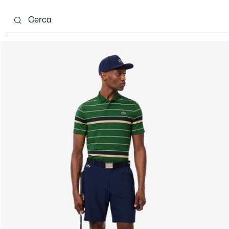
carpe
Accessori
Pelletteria & Piccola Pelletteria