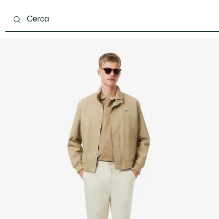
carpe
Accessori
Pelletteria & Piccola Pelletteria