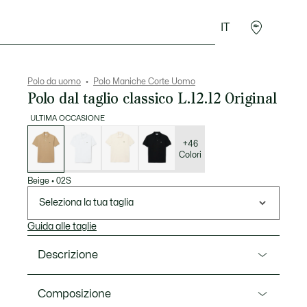
IT
Sport
Presentes do Crocodilo
Seconde Main
Polo da uomo
Polo Maniche Corte Uomo
Polo dal taglio classico L.12.12 Original
ULTIMA OCCASIONE
Elenco
delle
varianti
+46
Colori
Beige
•
02S
Seleziona la tua taglia
Guida alle taglie
Descrizione
Ref. L1212-00
Composizione