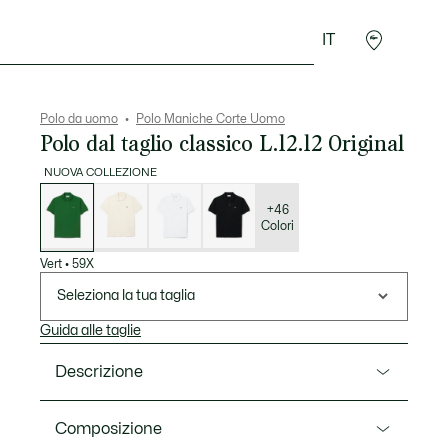
IT
Sport
Presentes do Crocodilo
Seconde Main
Polo da uomo
Polo Maniche Corte Uomo
Polo dal taglio classico L.12.12 Original
NUOVA COLLEZIONE
Elenco
delle
varianti
+46
Colori
Vert
•
59X
Seleziona la tua taglia
Guida alle taglie
Descrizione
Ref. L1212-00
Composizione