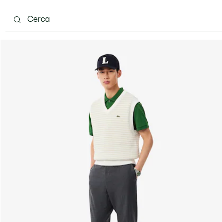
carpe
Accessori
Pelletteria & Piccola Pelletteria