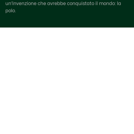
un'invenzione che avrebbe conquistato il mondo: la
polo.