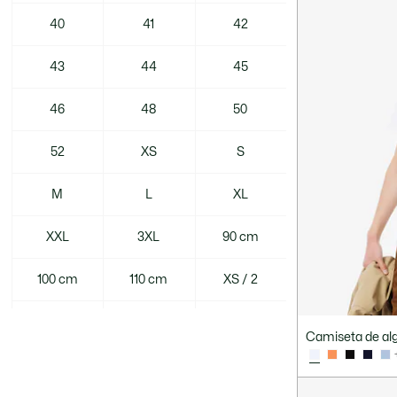
40
41
42
43
44
45
46
48
50
52
XS
S
M
L
XL
XXL
3XL
90 cm
100 cm
110 cm
XS / 2
S / 3
M / 4
M-L / 5
Camiseta de al
L / 6
XXL / 8
3XL / 9