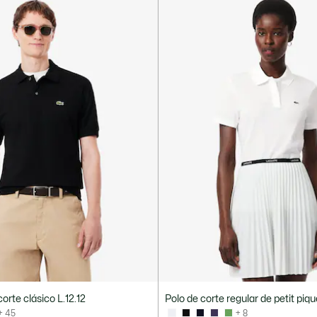
corte clásico L.12.12
Polo de corte regular de petit piq
+ 45
+ 8