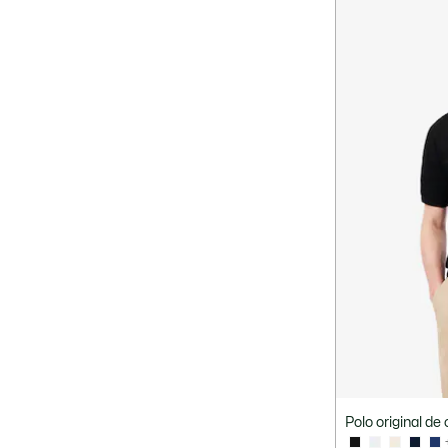
One size
11 - 6XL
130 cm
1 - 35/38
1XL
1 - XXS
2 - 39/42
2XL
3 - 1
33 x 57 cm
3 - 43/46
4 - 47/50
45 x 45
54 - L
55 x 100
cm
60 - XL-
56 - L-XL
58 - XL
XXL
62 - XXL
7 - XXL
Talla única
XS/S - 37
XXS
Género
Polo original de 
Tipo de producto