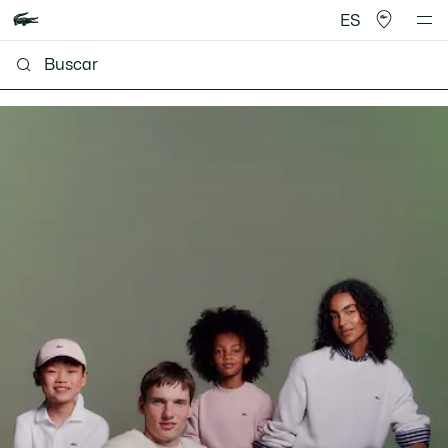
ES
Lacoste