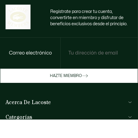
Regístrate para crear tu cuenta,
convertirte en miembro y disfrutar de
beneficios exclusivos desde el principio.
Correo electrónico
Disfruta de beneficios exclusivos ahora
HAZTE MIEMBRO
Hazte miembro o inicia sesión para ganar
recompensas con tus compras
Acerca De Lacoste
INICIA SESIÓN / REGISTRARME
Categorías
Colección Hombre
Ayuda Y Contacto
Colección Mujer