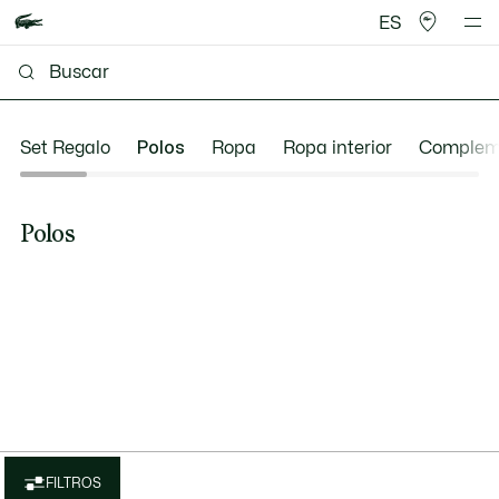
ES
Set Regalo
Polos
Ropa
Ropa interior
Complem
Polos
FILTROS