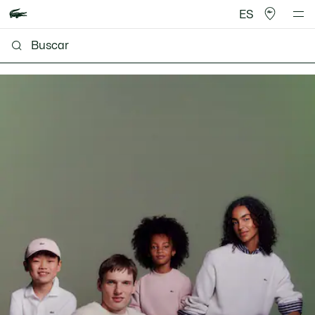
ES
Lacoste